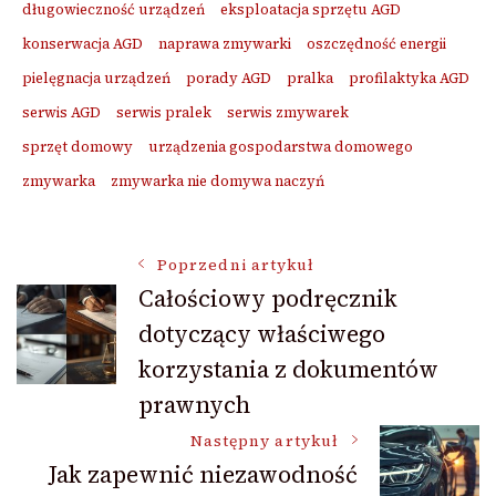
długowieczność urządzeń
eksploatacja sprzętu AGD
konserwacja AGD
naprawa zmywarki
oszczędność energii
pielęgnacja urządzeń
porady AGD
pralka
profilaktyka AGD
serwis AGD
serwis pralek
serwis zmywarek
sprzęt domowy
urządzenia gospodarstwa domowego
zmywarka
zmywarka nie domywa naczyń
Nawigacja
Poprzedni artykuł
Całościowy podręcznik
dotyczący właściwego
wpisu
korzystania z dokumentów
prawnych
Następny artykuł
Jak zapewnić niezawodność